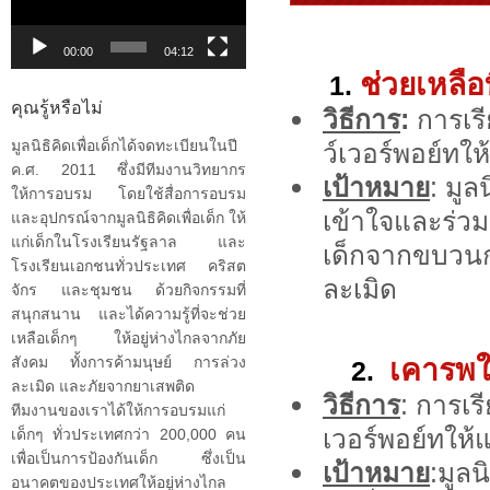
วิดีโอ
00:00
04:12
ช่วยเหลื
1.
คุณรู้หรือไม่
วิธีการ
:
การเรี
มูลนิธิคิดเพื่อเด็กได้จดทะเบียนในปี
ว์เวอร์พอย์ทให
ค.ศ. 2011 ซึ่งมีทีมงานวิทยากร
เป้าหมาย
: มูล
ให้การอบรม โดยใช้สื่อการอบรม
เข้าใจและร่วม
และอุปกรณ์จากมูลนิธิคิดเพื่อเด็ก ให้
แก่เด็กในโรงเรียนรัฐลาล และ
เด็กจากขบวนก
โรงเรียนเอกชนทั่วประเทศ คริสต
ละเมิด
จักร และชุมชน ด้วยกิจกรรมที่
สนุกสนาน และได้ความรู้ที่จะช่วย
เหลือเด็กๆ ให้อยู่ห่างไกลจากภัย
สังคม ทั้งการค้ามนุษย์ การล่วง
เคารพใน
2.
ละเมิด และภัยจากยาเสพติด
วิธีการ
: การเร
ทีมงานของเราได้ให้การอบรมแก่
เวอร์พอย์ทให้แ
เด็กๆ ทั่วประเทศกว่า 200,000 คน
เพื่อเป็นการป้องกันเด็ก ซึ่งเป็น
เป้าหมาย
:มูลน
อนาคตของประเทศให้อยู่ห่างไกล