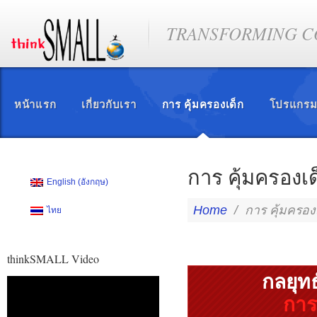
TRANSFORMING CO
หน้าแรก
เกี่ยวกับเรา
การ คุ้มครองเด็ก
โปรแกรม
การ คุ้มครองเด
English
(
อังกฤษ
)
Home
/
การ คุ้มครอง
ไทย
thinkSMALL Video
กลยุทธ
ตัว
การ
เล่น
ไฟล์