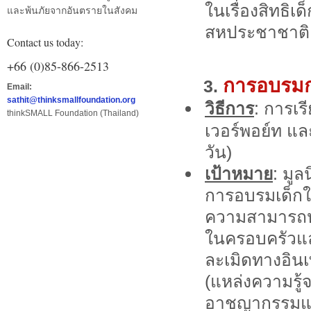
ในเรื่องสิทธิ
และพ้นภัยจากอันตรายในสังคม
สหประชาชาติ
Contact us today:
+66 (0)85-866-2513
การอบรมกา
3.
Email:
sathit@thinksmallfoundation.org
วิธีการ
: การเร
thinkSMALL Foundation (Thailand)
เวอร์พอย์ท
และ
วัน)
เป้าหมาย
: มูล
การอบรมเด็กให
ความสามารถหรือ
ในครอบครัวแ
ละเมิดทางอิน
(แหล่งความรู้
อาชญากรรมแล