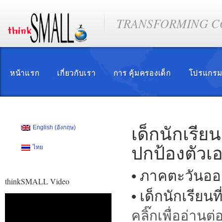
TRANSFORMING CO
หน้าแรก
เกี่ยวกับเรา
การ คุ้มครองเด็ก
โปรแกรม
เด็กนักเรีย
English
(
อังกฤษ
)
ปกป้องตัวเอ
ไทย
• ภาคตะวันออ
thinkSMALL Video
• เด็กนักเรียน
ตัว
เล่น
คลิ๊กเพื่ออ่านต่
ไฟล์