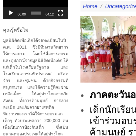
วิดีโอ
Home
/
Uncategoriz
00:00
04:12
คุณรู้หรือไม่
มูลนิธิคิดเพื่อเด็กได้จดทะเบียนในปี
ค.ศ. 2011 ซึ่งมีทีมงานวิทยากร
ให้การอบรม โดยใช้สื่อการอบรม
และอุปกรณ์จากมูลนิธิคิดเพื่อเด็ก ให้
แก่เด็กในโรงเรียนรัฐลาล และ
โรงเรียนเอกชนทั่วประเทศ คริสต
จักร และชุมชน ด้วยกิจกรรมที่
สนุกสนาน และได้ความรู้ที่จะช่วย
ภาคตะวันอ
เหลือเด็กๆ ให้อยู่ห่างไกลจากภัย
สังคม ทั้งการค้ามนุษย์ การล่วง
เด็กนักเรีย
ละเมิด และภัยจากยาเสพติด
ทีมงานของเราได้ให้การอบรมแก่
เข้าร่วมอ
เด็กๆ ทั่วประเทศกว่า 200,000 คน
เพื่อเป็นการป้องกันเด็ก ซึ่งเป็น
ค้ามนุษย์ ร
อนาคตของประเทศให้อยู่ห่างไกล