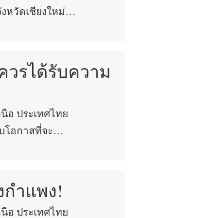
ก จังหวัดเชียงใหม่…
โต
ภัย
ควรได้รับความ
ม
หนือ ประเทศไทย
ม
ับโอกาสที่จะ…
ทย
งกำแพง!
วร
หนือ ประเทศไทย