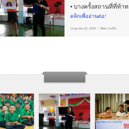
ควา
เชียงใหม
• บางครั้งสถานที่ที่ท้า
รัก!
คลิก
คลิกเพื่ออ่านต่อ!
เพื่อ
•
อ่าน
ภาค
ต่อ!
ตะวัน
บน
กรกฎาคม 29, 2026 /
ปิดความเห็น
ออก
ควา
เฉียง
หวัง
เหนือ
ประเทศไ
หลัง
•
กำแพ
เด็ก
ทุก
•
คน
ภาค
สมควร
ตะวัน
ได้
ออก
รับ
เฉียง
โอกาส
เหนือ
ที่
ประเทศไ
จะ…
•
คลิก
บาง
เพื่อ
ครั้ง
อ่าน
สถาน
ต่อ!
ที่
ที่
ท้าทาย
ที่สุด…