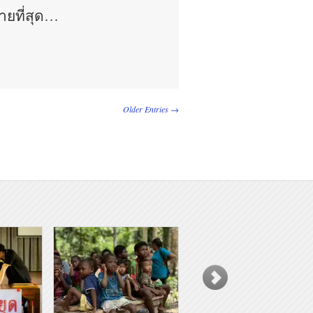
ม
่…
ทายที่สุด…
ม
ทย
Older Entries →
ง!
ทย