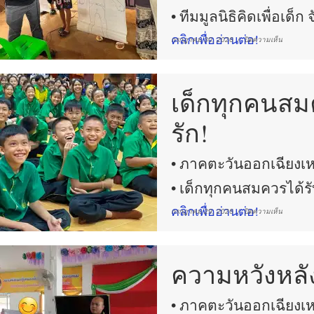
• ทีมมูลนิธิคิดเพื่อเด็
คลิกเพื่ออ่านต่อ!
บน
กรกฎาคม 30, 2026 /
ปิดความเห็น
เติบ
อย่าง
ปลอด
เด็กทุกคนสม
ใน
ควา
รัก!
รัก
และ
• ภาคตะวันออกเฉียงเ
ควา
• เด็กทุกคนสมควรได้ร
หวัง!
คลิกเพื่ออ่านต่อ!
•
บน
กรกฎาคม 29, 2026 /
ปิดความเห็น
ภาค
เด็ก
เหนือ
ประเทศไ
ทุก
•
คน
ความหวังหลั
ทีม
สมค
มูลนิธิ
คิด
ได้
เพื่อ
• ภาคตะวันออกเฉียงเ
เด็ก
รับ
จังหวัด