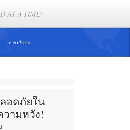
 AT A TIME!
การบริจาค
ปลอดภัยใน
ความหวัง!
ย