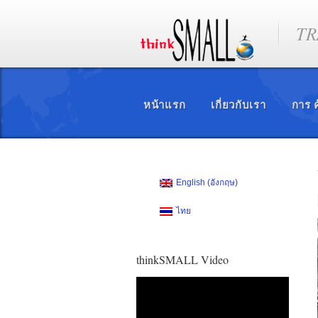
TR
หน้าแรก
เกี่ยวกับเรา
การ ค
English
(
อังกฤษ
)
ไทย
thinkSMALL Video
ตัว
เล่น
ไฟล์