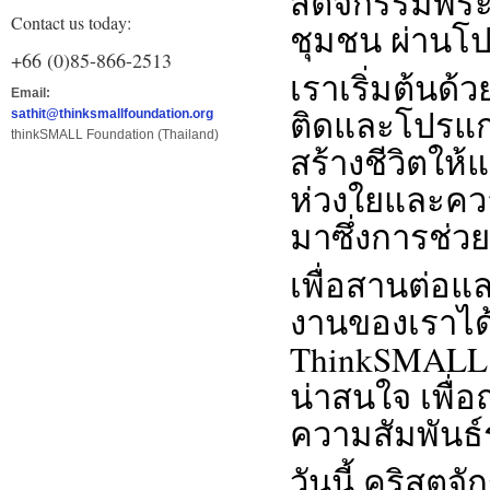
สตจักรร่มพระ
Contact us today:
ชุมชน
ผ่านโป
+66 (0)85-866-2513
เราเริ่มต้นด
Email:
ติดและโปรแกร
sathit@thinksmallfoundation.org
thinkSMALL Foundation (Thailand)
สร้างชีวิตให
ห่วงใยและควา
มาซึ่งการช่ว
เพื่อสานต่อแ
งานของเราได้
ThinkSMALL 
น่าสนใจ เพื่
ความสัมพันธ
วันนี้ คริสตจ