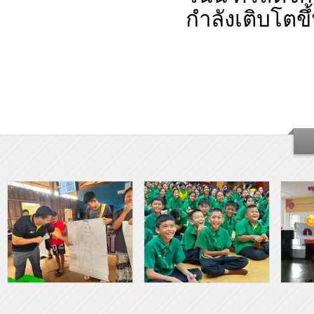
กำลังเติบโตข