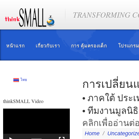
TRANSFORMING CO
หน้าแรก
เกี่ยวกับเรา
การ คุ้มครองเด็ก
โปรแกรม
การเปลี่ยน
ไทย
• ภาคใต้ ประ
thinkSMALL Video
• ทีมงานมูลนิธิ
ตัว
เล่น
คลิกเพื่ออ่านต่อ
ไฟล์
วิดีโอ
Home
/
Uncategoriz