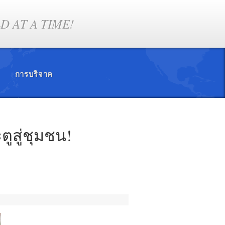
 AT A TIME!
การบริจาค
ูสู่ชุมชน!