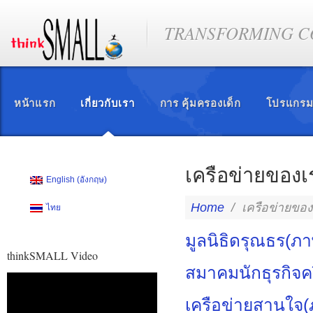
TRANSFORMING CO
หน้าแรก
เกี่ยวกับเรา
การ คุ้มครองเด็ก
โปรแกรม
เครือข่ายของเ
English
(
อังกฤษ
)
Home
/
เครือข่ายของ
ไทย
มูลนิธิดรุณธร(ภ
thinkSMALL Video
สมาคมนักธุรกิจค
ตัว
เล่น
เครือข่ายสานใจ
ไฟล์