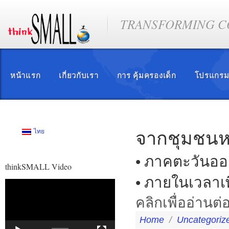
TRANSFORMING CO
หน้าแรก
เกี่ยวกับเรา
การ คุ้มครองเด็ก
โปรแกรม
จากชุมชนหนึ
ไทย
• ภาคตะวันออ
thinkSMALL Video
• ภายในเวลาเ
ตัว
เล่น
คลิกเพื่ออ่านต่อ
ไฟล์
วิดีโอ
Home
/
Uncategoriz