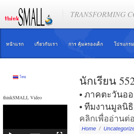
TRANSFORMING CO
หน้าแรก
เกี่ยวกับเรา
การ คุ้มครองเด็ก
โปรแกรม
นักเรียน 5
ไทย
• ภาคตะวันออ
thinkSMALL Video
• ทีมงานมูลนิธ
ตัว
เล่น
คลิกเพื่ออ่านต่
ไฟล์
วิดีโอ
Home
/
Uncategoriz